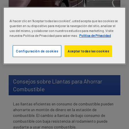
Al hacer clic en “Aceptar todas las cookies”, usted acepta que las cookies se
guarden en su dispositivo para mejorar la navegación del sitio, analizar el
uso del mismo, y colaborar con nuestros estudios para marketing. Visite
neuestra Politica de Privacidad para saber mas.
Politica de Privacidad
Configuración de cookies
Aceptar todas las cookies
Consejos sobre Llantas para Ahorrar
Combustible
Las llantas eficientes en consumo de combustible pueden
ahorrarte un montón de dinero en la estación de
combustible. El cambio a llantas de bajo consumo de
combustible con baja resistencia al rodamiento puede
ayudarte a usar menos combustible.