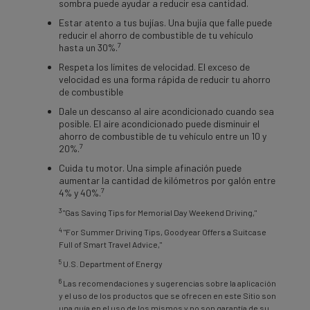
sombra puede ayudar a reducir esa cantidad.
Estar atento a tus bujías. Una bujía que falle puede
reducir el ahorro de combustible de tu vehículo
7
hasta un 30%.
Respeta los límites de velocidad. El exceso de
velocidad es una forma rápida de reducir tu ahorro
de combustible
Dale un descanso al aire acondicionado cuando sea
posible. El aire acondicionado puede disminuir el
ahorro de combustible de tu vehículo entre un 10 y
7
20%.
Cuida tu motor. Una simple afinación puede
aumentar la cantidad de kilómetros por galón entre
7
4% y 40%.
3
"Gas Saving Tips for Memorial Day Weekend Driving,"
4
"For Summer Driving Tips, Goodyear Offers a Suitcase
Full of Smart Travel Advice,"
5
U.S. Department of Energy
6
Las recomendaciones y sugerencias sobre la aplicación
y el uso de los productos que se ofrecen en este Sitio son
una guía en el uso de los mismos y no son garantía de su