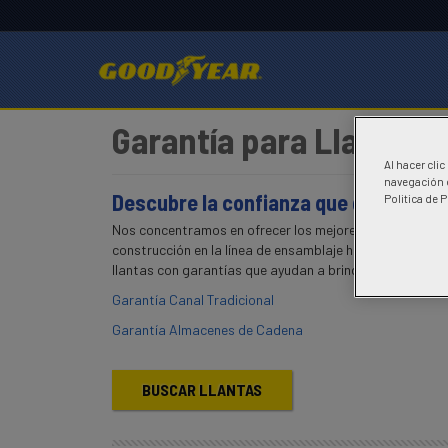
Garantía para Llantas 
Al hacer cli
navegación d
Descubre la confianza que generan m
Politica de 
Nos concentramos en ofrecer los mejores productos pa
construcción en la línea de ensamblaje hasta la carret
llantas con garantías que ayudan a brindar tranquilidad
Garantía Canal Tradicional
Garantía Almacenes de Cadena
BUSCAR LLANTAS