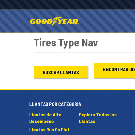
Tires Type Nav
ENCONTRAR DI
BUSCAR LLANTAS
LLANTAS POR CATEGORÍA
Llantas de Alto
Explora Todos las
Desempeño
Llantas
Llantas Run On Flat