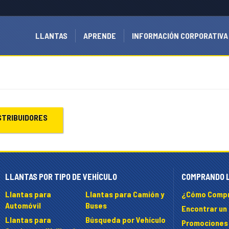
LLANTAS
APRENDE
INFORMACIÓN CORPORATIVA
STRIBUIDORES
LLANTAS POR TIPO DE VEHÍCULO
COMPRANDO 
Llantas para
Llantas para Camión y
¿Cómo Compr
Automóvil
Buses
Encontrar un 
Llantas para
Búsqueda por Vehículo
Promociones