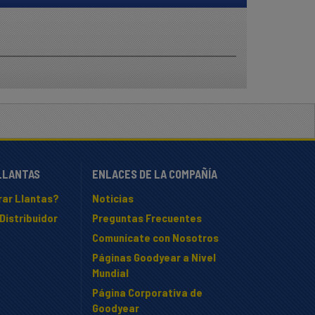
LLANTAS
ENLACES DE LA COMPAÑÍA
ar Llantas?
Noticias
Distribuidor
Preguntas Frecuentes
Comunícate con Nosotros
Páginas Goodyear a Nivel
Mundial
Página Corporativa de
Goodyear