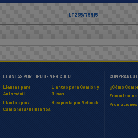
LT235/75R15
LLANTAS POR TIPO DE VEHÍCULO
COMPRANDO 
Llantas para
Llantas para Camión y
¿Cómo Compr
Automóvil
Buses
Encontrar un 
Llantas para
Búsqueda por Vehículo
Promociones
Camioneta/Utilitarios