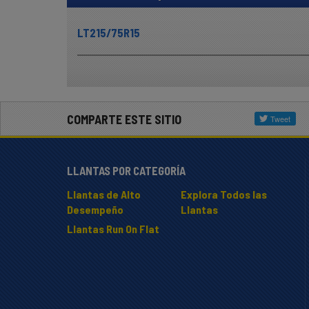
LT215/75R15
COMPARTE ESTE SITIO
LLANTAS POR CATEGORÍA
Llantas de Alto
Explora Todos las
Desempeño
Llantas
Llantas Run On Flat