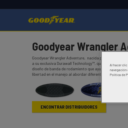
Goodyear Wrangler A
Goodyear Wrangler Adventure, nacida para recorrer dif
a su exclusiva Durawall Technology™, que ofrece un refue
Al hacer cli
diseño de banda de rodamiento que ayuda a la tracción
navegación d
libertad en el manejo al abordar diferentes condiciones 
Politica de 
ENCONTRAR DISTRIBUIDORES