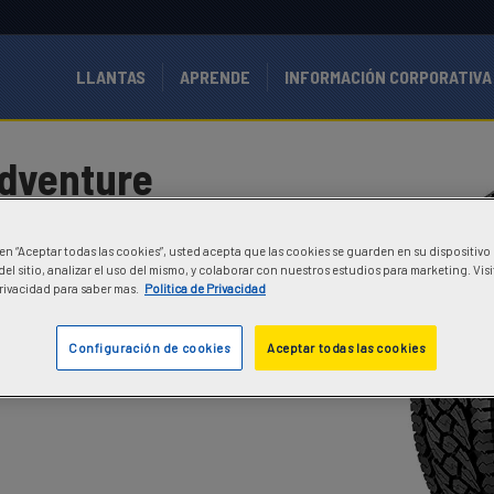
LLANTAS
APRENDE
INFORMACIÓN CORPORATIVA
dventure
erentes tipos de terreno gracias
rzo adicional en su lateral y a un
c en “Aceptar todas las cookies”, usted acepta que las cookies se guarden en su dispositivo
 intensa, permitiendo mayor
el sitio, analizar el uso del mismo, y colaborar con nuestros estudios para marketing. Vis
de terreno.
Privacidad para saber mas.
Politica de Privacidad
Configuración de cookies
Aceptar todas las cookies