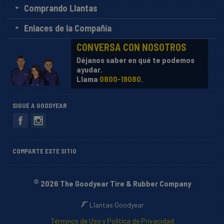
Comprando Llantas
Enlaces de la Compañía
CONVERSA CON NOSOTROS
Déjanos saber en qué te podemos
ayudar.
Llama
0800-19080
.
SIGUE A GOODYEAR
COMPARTE ESTE SITIO
©
2026 The Goodyear Tire & Rubber Company
Llantas Goodyear
Términos de Uso y Política de Privacidad