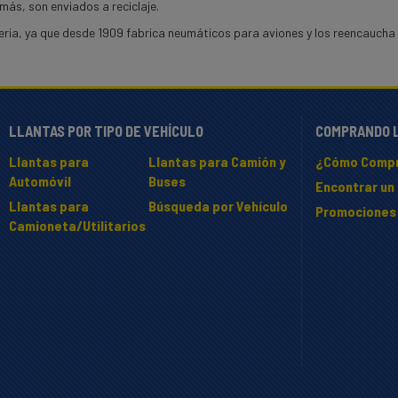
más, son enviados a reciclaje.
eria, ya que desde 1909 fabrica neumáticos para aviones y los reencaucha
LLANTAS POR TIPO DE VEHÍCULO
COMPRANDO 
Llantas para
Llantas para Camión y
¿Cómo Compr
Automóvil
Buses
Encontrar un 
Llantas para
Búsqueda por Vehículo
Promociones
Camioneta/Utilitarios