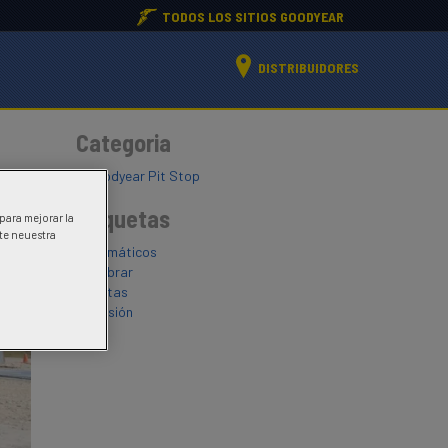
TODOS LOS SITIOS GOODYEAR
DISTRIBUIDORES
Categoria
Goodyear Pit Stop
Etiquetas
 para mejorar la
ite neuestra
neumáticos
calibrar
llantas
revisión