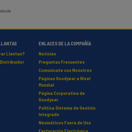
 desde
LLANTAS
ENLACES DE LA COMPAÑÍA
ar Llantas?
Noticias
Distribuidor
Preguntas Frecuentes
Comunícate con Nosotros
Páginas Goodyear a Nivel
Mundial
Página Corporativa de
Goodyear
Política Sistema de Gestión
Integrado
Neumáticos Fuera de Uso
Facturación Electrónica