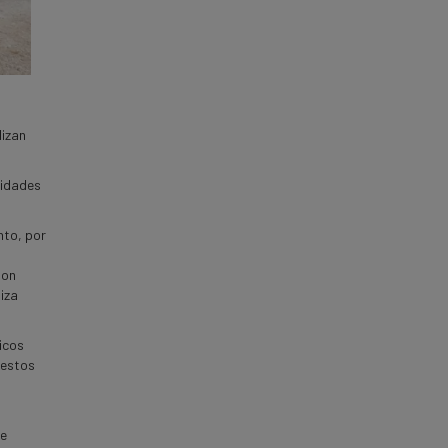
lizan
sidades
nto, por
son
iza
icos
 estos
re