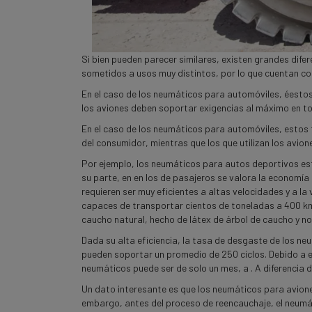
los
autos?
Si bien pueden parecer similares, existen grandes dife
sometidos a usos muy distintos, por lo que cuentan con
En el caso de los neumáticos para automóviles, éestos
los aviones deben soportar exigencias al máximo en to
En el caso de los neumáticos para automóviles, estos 
del consumidor, mientras que los que utilizan los avio
Por ejemplo, los neumáticos para autos deportivos es
su parte, en en los de pasajeros se valora la economía
requieren ser muy eficientes a altas velocidades y a 
capaces de transportar cientos de toneladas a 400 km/
caucho natural, hecho de látex de árbol de caucho y no 
Dada su alta eficiencia, la tasa de desgaste de los n
pueden soportar un promedio de 250 ciclos. Debido a ello
neumáticos puede ser de solo un mes, a . A diferencia 
Un dato interesante es que los neumáticos para avion
embargo, antes del proceso de reencauchaje, el neumá