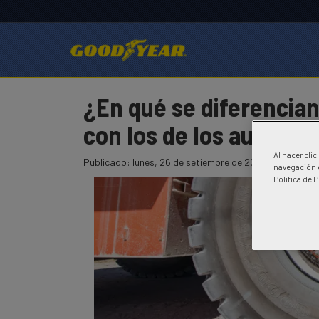
¿En qué se diferencian
con los de los autos?
Al hacer cli
Goodyear
Goodyear
¿En
Publicado:
lunes, 26 de setiembre de 2022
navegación d
qué
Politica de 
se
diferencian
los
neumáticos
de
los
aviones
con
los
de