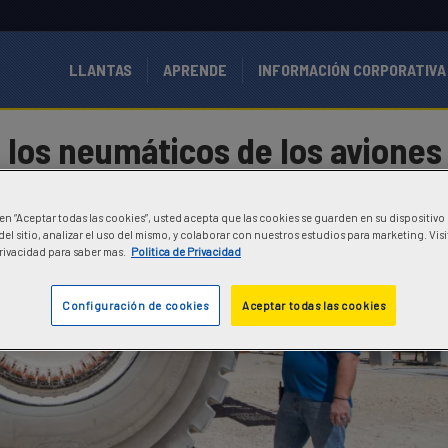
LLANTAS
APRENDE
INFORMACIÓN CORPORATIVA
 los neumáticos de los aviones
c en “Aceptar todas las cookies”, usted acepta que las cookies se guarden en su dispositivo
el sitio, analizar el uso del mismo, y colaborar con nuestros estudios para marketing. Vis
Privacidad para saber mas.
Politica de Privacidad
Configuración de cookies
Aceptar todas las cookies