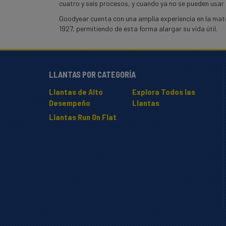
cuatro y seis procesos, y cuando ya no se pueden usar 
Goodyear cuenta con una amplia experiencia en la mat
1927, permitiendo de esta forma alargar su vida útil.
LLANTAS POR CATEGORÍA
Llantas de Alto
Explora Todos las
Desempeño
Llantas
Llantas Run On Flat