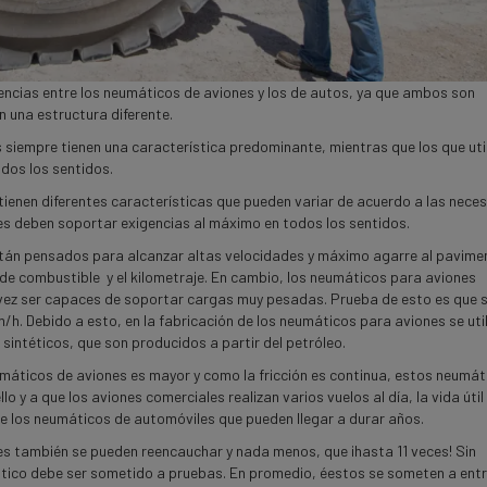
rencias entre los neumáticos de aviones y los de autos, ya que ambos son
 una estructura diferente.
 siempre tienen una característica predominante, mientras que los que uti
dos los sentidos.
tienen diferentes características que pueden variar de acuerdo a las nece
nes deben soportar exigencias al máximo en todos los sentidos.
tán pensados para alcanzar altas velocidades y máximo agarre al pavime
 de combustible y el kilometraje. En cambio, los neumáticos para aviones
la vez ser capaces de soportar cargas muy pesadas. Prueba de esto es que 
h. Debido a esto, en la fabricación de los neumáticos para aviones se util
sintéticos, que son producidos a partir del petróleo.
eumáticos de aviones es mayor y como la fricción es continua, estos neumát
 y a que los aviones comerciales realizan varios vuelos al día, la vida útil
de los neumáticos de automóviles que pueden llegar a durar años.
es también se pueden reencauchar y nada menos, que ¡hasta 11 veces! Sin
tico debe ser sometido a pruebas. En promedio, éestos se someten a ent