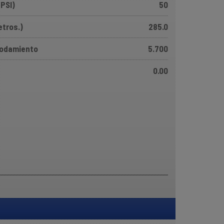
(PSI)
50
etros.)
285.0
Rodamiento
5.700
0.00