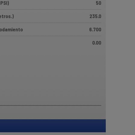
(PSI)
50
etros.)
235.0
Rodamiento
6.700
0.00