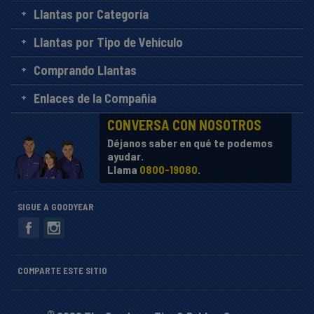
Llantas por Categoría
Llantas por Tipo de Vehículo
Comprando Llantas
Enlaces de la Compañía
CONVERSA CON NOSOTROS
Déjanos saber en qué te podemos
ayudar.
Llama
0800-19080
.
SIGUE A GOODYEAR
COMPARTE ESTE SITIO
©