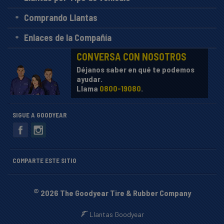
Comprando Llantas
Enlaces de la Compañía
CONVERSA CON NOSOTROS
Déjanos saber en qué te podemos
ayudar.
Llama
0800-19080
.
SIGUE A GOODYEAR
COMPARTE ESTE SITIO
©
2026 The Goodyear Tire & Rubber Company
Llantas Goodyear