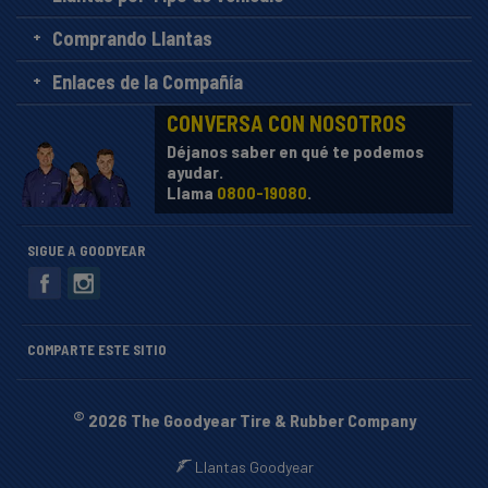
Comprando Llantas
Enlaces de la Compañía
CONVERSA CON NOSOTROS
Déjanos saber en qué te podemos
ayudar.
Llama
0800-19080
.
SIGUE A GOODYEAR
COMPARTE ESTE SITIO
©
2026 The Goodyear Tire & Rubber Company
Llantas Goodyear